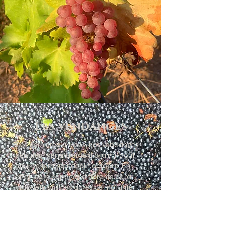
Les vendanges
Ces dernières années, nos vendanges
débutent généralement à la mi-août
pour se terminer début octobre. En
effet, les 13 cépages différents de la
propriété ont des dates de maturité
diverses et qui s'étalent sur plus d'un
mois et demi.
Nous vendangeons essentiellement à la