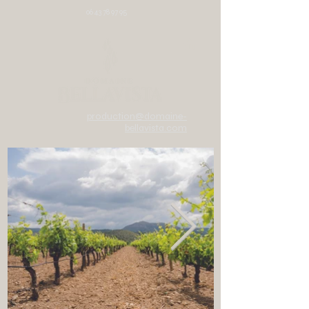
06 43 78 97 95
production@domaine-
bellavista.com