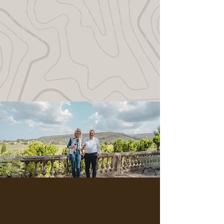
bergerie protège aujourd’hui le vin de la
propriété et ce qui était le « paillé »
accueille la joie de ceux qui veulent se
retrouver pour vivre des instants privilégiés.
«
Venant de deux cultures bien
contrastées, notre destin nous a guidé
en Roussillon.