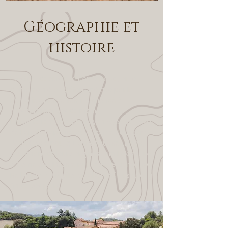
Géographie et
histoire
Existant depuis le XIIIème siècle, où le
domaine n’était déterminé que par la
bergerie et les terres, il a changé à
plusieurs reprises de main.
L’histoire remonte au Moyen Age avec Ava
de Fenollet, épouse du Vicomte Jausbert
IV de Castelnou, qui dota tous ses biens,
provenant de leurs origines familiales situé
à Camelas et Castelnou, dont le Domaine
Bellavista à l’hôpital où elle vécût jusqu’à la
fin de ses jours.