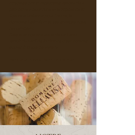
Fascinée par la montagne venant du «
plat pays » pour l’une et le rappel de la
Toscane Italienne pour l’autre, le
domaine Bellavista et ses environs nous
ressemblent.
Déguster nos vins issus de ce beau
terroir du Midi de la France c’est comme
goûter à la joie de vivre !
»
Renato et Nicole Pennino Kramer