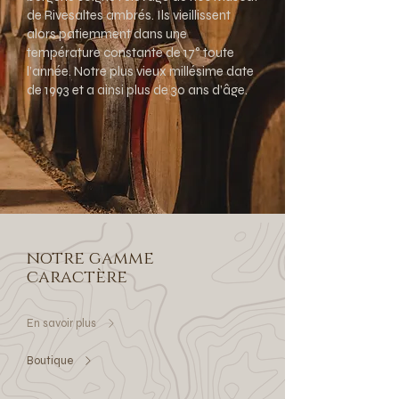
de Rivesaltes ambrés. Ils vieillissent
alors patiemment dans une
température constante de 17° toute
l’année. Notre plus vieux millésime date
de 1993 et a ainsi plus de 30 ans d’âge.
notre gamme
caractère
En savoir plus
Boutique