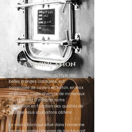
La vinification
La cave de vinification au style des
belles granges catalanes, est
composée de cuviers en béton, en inox
et en acier. Cette diversité de matériaux
nous permet d’adapter notre
vinification en fonction des qualités de
vins que nous souhaitons obtenir.
Le chai à barrique situé dans l’ancienne
bergerie soigne l’élevage de nos Muscat