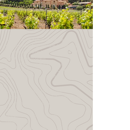
Adossé à une colline de l’Aspre qui le
protège de la Tramontane, le Domaine
Bellavista regarde la Méditerranée et les
vignes qui l’entourent.
Nous produisons aujourd'hui des vins en
Côtes du Roussillon, Côtes Catalanes ainsi
que du Muscat de Rivesaltes.
Les propriétaires suivants ont
successivement planté de la vigne jusqu’à
atteindre aujourd’hui 50 hectares en
production.
Depuis 2011, le Domaine est cultivé en
agriculture biologique.
Ainsi, la sagesse sereine des murs de la